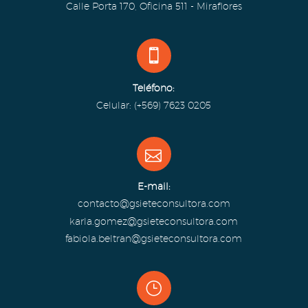
Calle Porta 170, Oficina 511 - Miraflores


Teléfono:
Celular: (+569) 7623 0205


E-mail:
contacto@gsieteconsultora.com
karla.gomez@gsieteconsultora.com
fabiola.beltran@gsieteconsultora.com
}
}