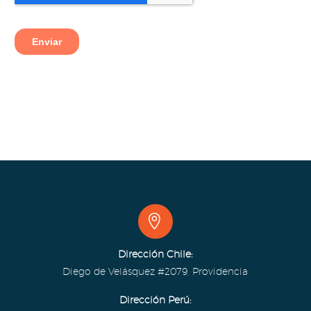


Dirección Chile:
Diego de Velásquez #2079, Providencia
Dirección Perú: