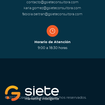
contacto@gsieteconsultora.com
karla.gomez@gsieteconsultora.com
fabiola.beltran@gsieteconsultora.com
}
}
Horario de Atención
9:00 a 18:30 horas
© 2025 Gsiete. Todos los derechos reservados.