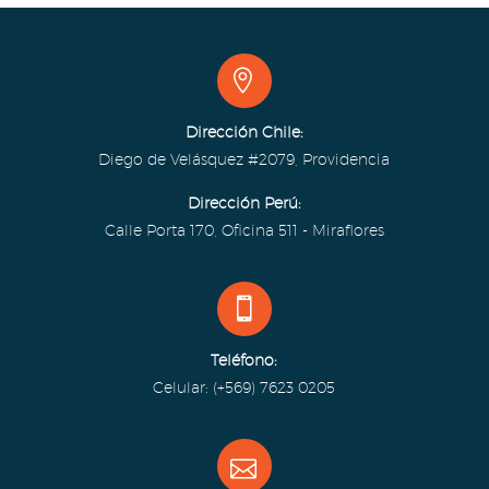


Dirección Chile:
Diego de Velásquez #2079, Providencia
Dirección Perú:
Calle Porta 170, Oficina 511 - Miraflores


Teléfono:
Celular: (+569) 7623 0205

