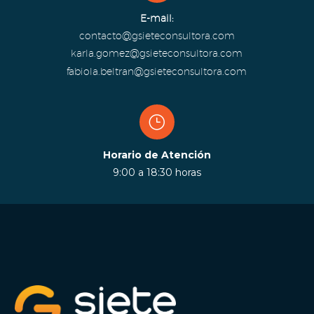
E-mail:
contacto@gsieteconsultora.com
karla.gomez@gsieteconsultora.com
fabiola.beltran@gsieteconsultora.com
}
}
Horario de Atención
9:00 a 18:30 horas