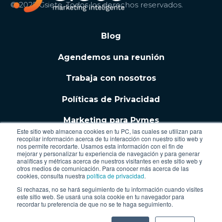
© 2025 Gsiete. Todos los derechos reservados.
Blog
Agendemos una reunión
Trabaja con nosotros
Políticas de Privacidad
Marketing para Pymes
Este sitio web almacena cookies en tu PC, las cuales se utilizan para
recopilar información acerca de tu interacción con nuestro sitio web y
nos permite recordarte. Usamos esta información con el fin de
mejorar y personalizar tu experiencia de navegación y para generar
analíticas y métricas acerca de nuestros visitantes en este sitio web y
otros medios de comunicación. Para conocer más acerca de las
cookies, consulta nuestra
política de privacidad
.
Si rechazas, no se hará seguimiento de tu información cuando visites
este sitio web. Se usará una sola cookie en tu navegador para
recordar tu preferencia de que no se te haga seguimiento.