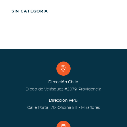
SIN CATEGORÍA


Dirección Chile:
Diego de Velásquez #2079, Providencia
Dirección Perú:
Calle Porta 170, Oficina 511 - Miraflores