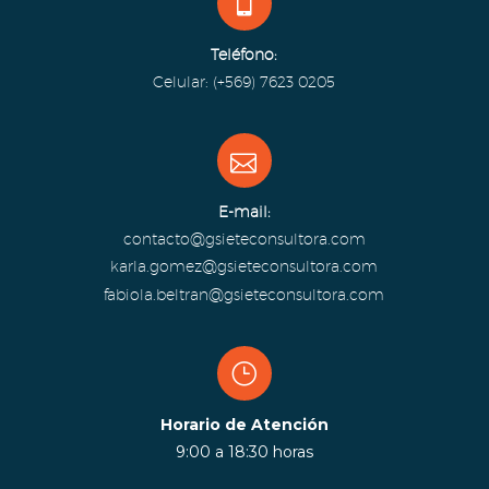


Teléfono:
Celular: (+569) 7623 0205


E-mail:
contacto@gsieteconsultora.com
karla.gomez@gsieteconsultora.com
fabiola.beltran@gsieteconsultora.com
}
}
Horario de Atención
9:00 a 18:30 horas