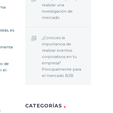
realizar una
rma
investigación de
mercado
stas, es
¿Conoces la
importancia de
tamente
realizar eventos
corporativos en tu
empresa?
vo de
Principalmente para
r el
el mercado B2B
CATEGORÍAS
,